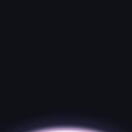
TAO
Cryptocurrency
1356%
KAS
Cryptocurrency
1364%