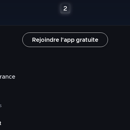
Rejoindre l'app gratuite
France
s